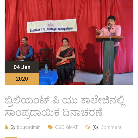
04 Jan
2020
ಬ್ರಿಲಿಯಂಟ್ ಪಿ ಯು ಕಾಲೇಜಿನಲ್ಲಿ
ಸಾಂಪ್ರದಾಯಿಕ ದಿನಾಚರಣೆ
By
bpucadmin
CSE
,
GMAT
(0)
Comment