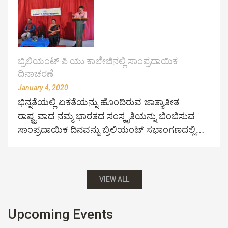
ಬ್ರಿಲಿಯಂಟ್ ಪಿ ಯು ಕಾಲೇಜಿನಲ್ಲಿ ಸಾಂಪ್ರದಾಯಿಕ
ದಿನಾಚರಣೆ
January 4, 2020
ಭಿನ್ನತೆಯಲ್ಲಿ ಏಕತೆಯನ್ನು ಹೊಂದಿರುವ ಜಾತ್ಯಾತೀತ
ರಾಷ್ಟ್ರವಾದ ನಮ್ಮ ಭಾರತದ ಸಂಸ್ಕೃತಿಯನ್ನು ಬಿಂಬಿಸುವ
ಸಾಂಪ್ರದಾಯಿಕ ದಿನವನ್ನು ಬ್ರಿಲಿಯಂಟ್ ಸಭಾಂಗಣದಲ್ಲಿ…
VIEW ALL
Upcoming Events