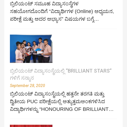
ಬ್ರಿಲಿಯಂಟ್ ಸಮೂಹ ವಿದ್ಯಾಸಂಸ್ಥೆಗಳ
ಸಹಯೋಗದೊಂದಿಗೆ “ವಿದ್ಯಾರ್ಥಿಗಳ (Online) ಅಧ್ಯಯನ,
ಪರೀಕ್ಷೆ ಮತ್ತು ಅದರ ಅಭ್ಯಾಸ” ವಿಷಯಗಳ ಬಗ್ಗೆ…
ಬ್ರಿಲಿಯಂಟ್ ವಿದ್ಯಾಸಂಸ್ಥೆಯಲ್ಲಿ “BRILLIANT STARS”
ಗಳಿಗೆ ಸನ್ಮಾನ
September 28, 2020
ಬ್ರಿಲಿಯಂಟ್ ವಿದ್ಯಾಸಂಸ್ಥೆಯಲ್ಲಿ ಹತ್ತನೇ ತರಗತಿ ಮತ್ತು
ದ್ವಿತೀಯ PUC ಪರೀಕ್ಷೆಯಲ್ಲಿ ಅತ್ಯುತ್ತಮಅಂಕಗಳಿಸಿದ
ವಿದ್ಯಾರ್ಥಿಗಳನ್ನು “HONOURING OF BRILLIANT…