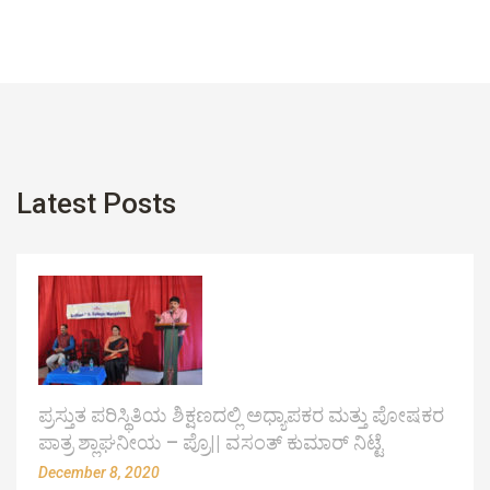
Latest Posts
ಪ್ರಸ್ತುತ ಪರಿಸ್ಥಿತಿಯ ಶಿಕ್ಷಣದಲ್ಲಿ ಅಧ್ಯಾಪಕರ ಮತ್ತು ಪೋಷಕರ
ಪಾತ್ರ ಶ್ಲಾಘನೀಯ – ಪ್ರೊ|| ವಸಂತ್ ಕುಮಾರ್ ನಿಟ್ಟೆ
December 8, 2020