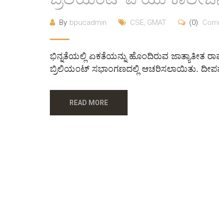
By
bpucadmin
CSE
,
GMAT
(0)
Com
ಭಿನ್ನತೆಯಲ್ಲಿ ಏಕತೆಯನ್ನು ಹೊಂದಿರುವ ಜಾತ್ಯಾತೀತ ರಾ
ಬ್ರಿಲಿಯಂಟ್ ಸಭಾಂಗಣದಲ್ಲಿ ಆಚರಿಸಲಾಯಿತು. ದೀಪವನ
READ MORE