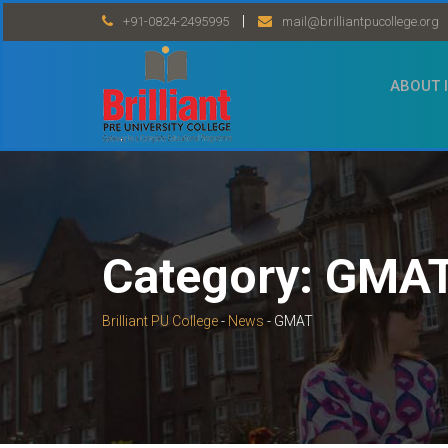
Skip
|
+91-0824-2495995
mail@brilliantpucollege.org
to
content
ABOUT 
Category:
GMA
Brilliant PU College
-
News
-
GMAT