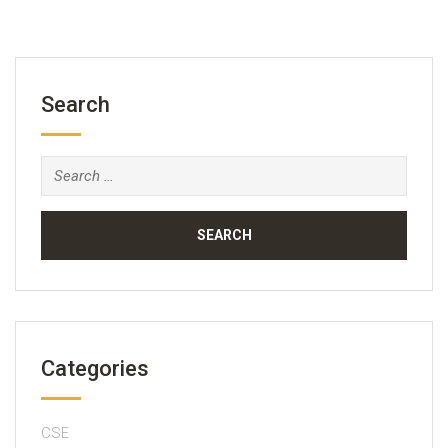
Search
Search
for:
Categories
CSE