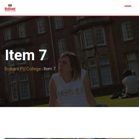
Skip
to
content
Item 7
Brilliant PU College
-
Item 7