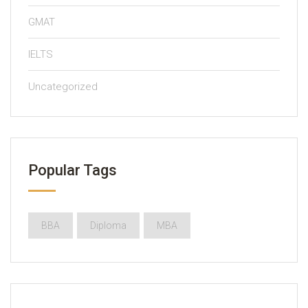
GMAT
IELTS
Uncategorized
Popular Tags
BBA
Diploma
MBA