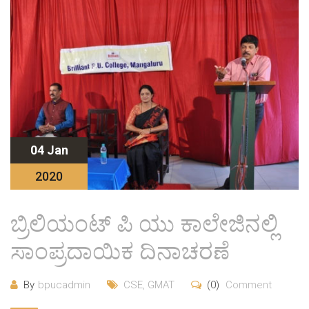
04 Jan
2020
ಬ್ರಿಲಿಯಂಟ್ ಪಿ ಯು ಕಾಲೇಜಿನಲ್ಲಿ
ಸಾಂಪ್ರದಾಯಿಕ ದಿನಾಚರಣೆ
By
bpucadmin
CSE
,
GMAT
(0)
Comment